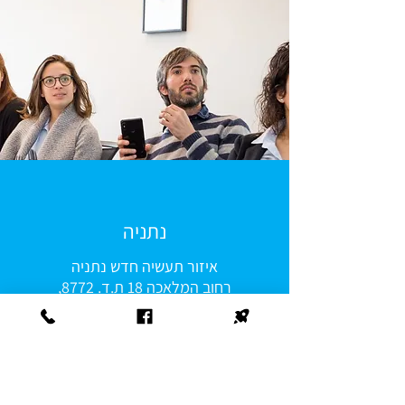
נתניה
איזור תעשיה חדש נתניה
רחוב המלאכה 18 ת.ד. 8772,
מיקוד 4250553
טלפון: 09-8361000
פקס: 09-8857667
office@pareto.co.il